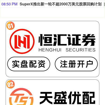
08:50 PM
SuperX推出新一轮不超2000万美元股票回购计划