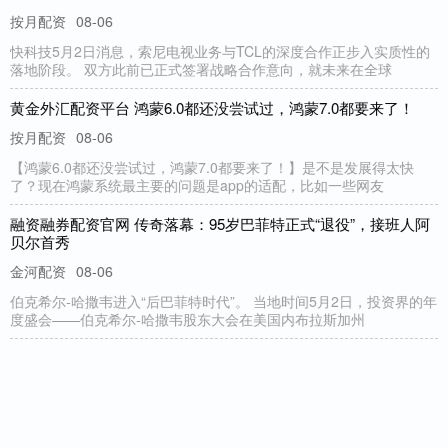
按天配资
08-06
说句实话，我看到“3年拿下全球高自由度灵巧手80%市场”这句
候，第一反应是：这谁啊，又哪个PPT公司在吹牛。结果一