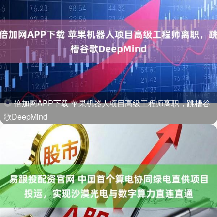
倍加网APP下载 苹果机器人项目高级工程师离职，跳槽谷
歌DeepMind