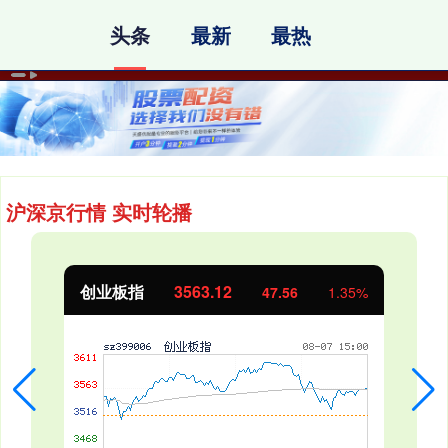
头条
最新
最热
沪深京行情 实时轮播
创业板指
3563.12
47.56
1.35%