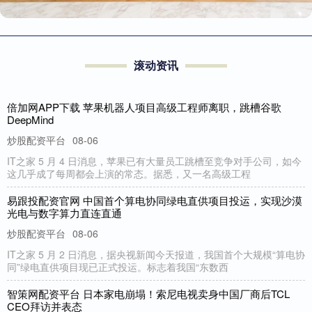
滚动资讯
室盈策略官网 Wi-Fi 7路由普及速度超预期 入门款已跌至200元
按天配资
08-06
快科技5月3日消息，根据市场调研机构洛图科技最新数据，2026年第
一季度，中国家用路由器普及率已超过92%，城镇地区更是
四川中壹配资 未来产业的未来力量——寻找碳基与硅基链
命密码
金河配资
08-06
脑机接口是指在人或动物大脑与外部设备之间创建的连接通路
记录和解读大脑信号，实现脑与设备的信息交换。作为生命体“
富配配资官网 马斯克没想到，中国小伙开公司仅3年，就
器人关键领域第一