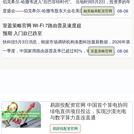
伯克希尔-哈撒韦进入“后巴菲特时代”。 当地时间5月2日，投资界的年
度盛会——伯克希尔-哈撒韦股东大会在美国内布拉斯加州....
08-06
融资融券配资官网
室盈策略官网 Wi-Fi 7路由普及速度超
预期 入门款已跌至
快科技5月3日消息，根据市场调研机构洛图科技最新数据，2026年第
一季度，中国家用路由器普及率已超过92%，城镇地区更是....
08-06
室盈策略官网
易跟投配资官网 中国首个算电协同
绿电直供项目投运，实现沙漠光电
与数字算力直连直通
易跟投配资官网