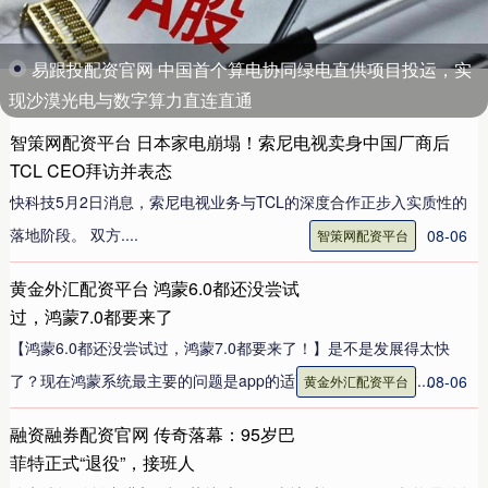
易跟投配资官网 中国首个算电协同绿电直供项目投运，实
现沙漠光电与数字算力直连直通
智策网配资平台 日本家电崩塌！索尼电视卖身中国厂商后
TCL CEO拜访并表态
快科技5月2日消息，索尼电视业务与TCL的深度合作正步入实质性的
落地阶段。 双方....
08-06
智策网配资平台
黄金外汇配资平台 鸿蒙6.0都还没尝试
过，鸿蒙7.0都要来了
【鸿蒙6.0都还没尝试过，鸿蒙7.0都要来了！】是不是发展得太快
了？现在鸿蒙系统最主要的问题是app的适配，比如一些网友....
08-06
黄金外汇配资平台
融资融券配资官网 传奇落幕：95岁巴
菲特正式“退役”，接班人