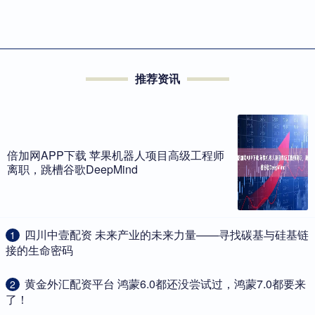
推荐资讯
倍加网APP下载 苹果机器人项目高级工程师
离职，跳槽谷歌DeepMind
​四川中壹配资 未来产业的未来力量——寻找碳基与硅基链
1
接的生命密码
​黄金外汇配资平台 鸿蒙6.0都还没尝试过，鸿蒙7.0都要来
2
了！